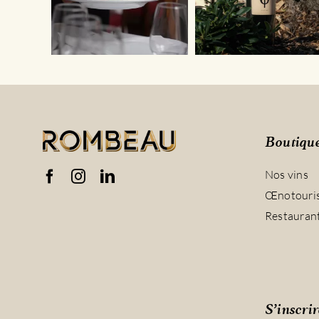
Boutiqu
Nos vins
Œnotouri
Restauran
S’inscrir