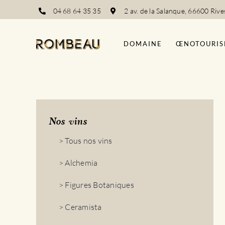
Passer
04 68 64 35 35
2 av. de la Salanque, 66600 Rive
au
contenu
DOMAINE
ŒNOTOURIS
Nos vins
> Tous nos vins
> Alchemia
> Figures Botaniques
> Ceramista