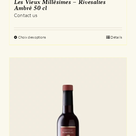
Les Vieux Millésimes – Rivesaltes
Ambré 50 cl
Contact us
Choix des options
Ce
Détails
produit
a
plusieurs
variations.
Les
options
peuvent
être
choisies
sur
la
page
du