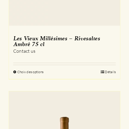
Les Vieux Millésimes – Rivesaltes
Ambré 75 cl
Contact us
Choix des options
Ce
Détails
produit
a
plusieurs
variations.
Les
options
peuvent
être