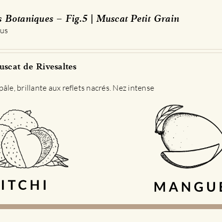
s Botaniques – Fig.5 | Muscat Petit Grain
 us
scat de Rivesaltes
âle, brillante aux reflets nacrés. Nez intense