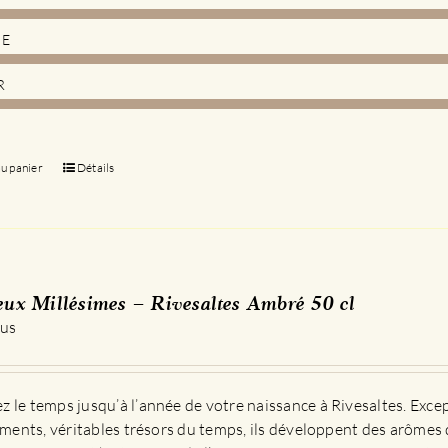
DE
R
au panier
Détails
eux Millésimes – Rivesaltes Ambré 50 cl
 us
 le temps jusqu’à l’année de votre naissance à Rivesaltes. Exce
sements, véritables trésors du temps, ils développent des arômes 