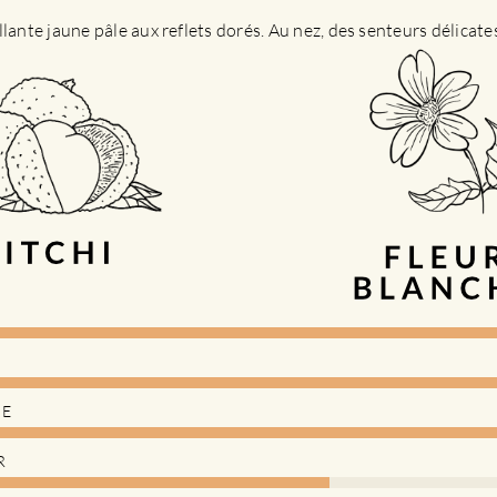
llante jaune pâle aux reflets dorés. Au nez, des senteurs délicat
DE
R