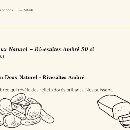
s options
Ce
Détails
produit
a
plusieurs
variations.
Les
ux Naturel – Rivesaltes Ambré 50 cl
options
 us
peuvent
être
choisies
n Doux Naturel - Rivesaltes Ambré
sur
la
rée qui révèle des reflets dorés brillants. Nez puissant.
page
du
produit