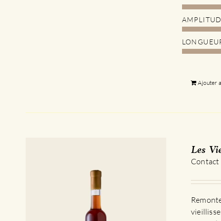
AMPLITU
LONGUEU
Ajouter 
Les Vi
Contact
Remontez
vieillis