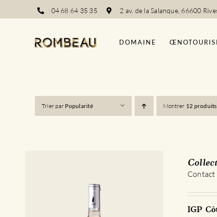
Passer
04 68 64 35 35
2 av. de la Salanque, 66600 Rive
au
contenu
DOMAINE
ŒNOTOURIS
Trier par
Popularité
Montrer
12 produits
Collec
Contact
IGP Côt