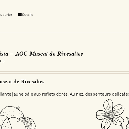
au panier
Détails
sta – AOC Muscat de Rivesaltes
 us
scat de Rivesaltes
llante jaune pâle aux reflets dorés. Au nez, des senteurs délicat