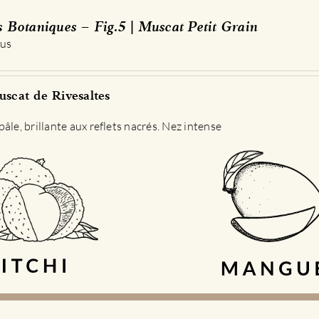
s Botaniques – Fig.5 | Muscat Petit Grain
 us
scat de Rivesaltes
âle, brillante aux reflets nacrés. Nez intense