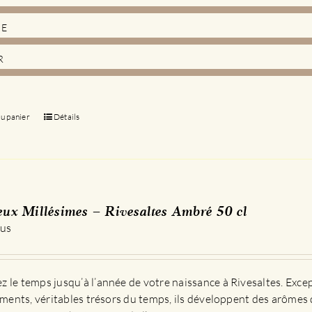
DE
R
au panier
Détails
eux Millésimes – Rivesaltes Ambré 50 cl
 us
 le temps jusqu’à l’année de votre naissance à Rivesaltes. Exce
sements, véritables trésors du temps, ils développent des arômes 