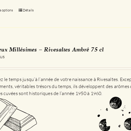
s options
Ce
Détails
produit
a
plusieurs
variations.
Les
eux Millésimes – Rivesaltes Ambré 75 cl
options
 us
peuvent
être
choisies
 le temps jusqu’à l’année de votre naissance à Rivesaltes. Exce
sur
sements, véritables trésors du temps, ils développent des arômes 
la
es cuvées sont historiques de l’année 1950 à 1960.
page
du
produit