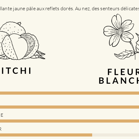
llante jaune pâle aux reflets dorés. Au nez, des senteurs délicat
DE
R