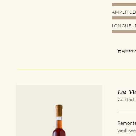
AMPLITU
LONGUEU
Ajouter 
Les Vi
Contact
Remontez
vieillis