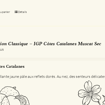
au panier
Détails
tion Classique – IGP Côtes Catalanes Muscat Sec
 us
es Catalanes
llante jaune pâle aux reflets dorés. Au nez, des senteurs délicat