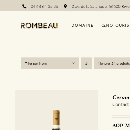
Passer
04 68 64 35 35
2 av. de la Salanque, 66600 Rive
au
contenu
DOMAINE
ŒNOTOURIS
Trier par
Nom
Montrer
24 produits
Cerami
Contact
AOP Mu