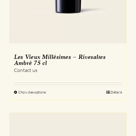
Les Vieux Millésimes – Rivesaltes
Ambré 75 cl
Contact us
Choix des options
Ce
Détails
produit
a
plusieurs
variations.
Les