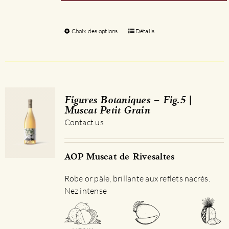
Choix des options
Ce
Détails
produit
a
plusieurs
variations.
Les
Figures Botaniques – Fig.5 |
options
Muscat Petit Grain
peuvent
Contact us
être
choisies
sur
AOP Muscat de Rivesaltes
la
Robe or pâle, brillante aux reflets nacrés.
page
Nez intense
du
produit