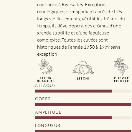
la
naissance à Rivesaltes. Exceptions
page
œnologiques, se magnifiant après de très
du
longs vieillissements, véritables trésors du
produit
temps, ils développent des arômes d’une
grande subtilité et d’une fabuleuse
complexité. Toutes les cuvées sont
historiques de l’année 1950 à 1999 sans
exception !
ATTAQUE
CORPS
AMPLITUDE
LONGUEUR