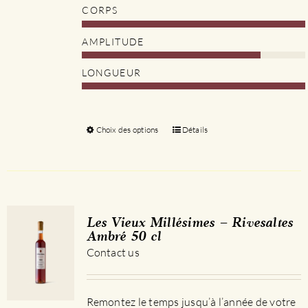
CORPS
AMPLITUDE
LONGUEUR
Choix des options
Ce
Détails
produit
a
plusieurs
variations.
Les
Les Vieux Millésimes – Rivesaltes
options
Ambré 50 cl
peuvent
Contact us
être
choisies
sur
Remontez le temps jusqu’à l’année de votre