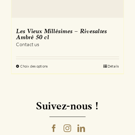
Les Vieux Millésimes – Rivesaltes
Ambré 50 cl
Contact us
Choix des options
Ce
Détails
produit
a
plusieurs
variations.
Les
Suivez-nous !
options
peuvent
être
choisies