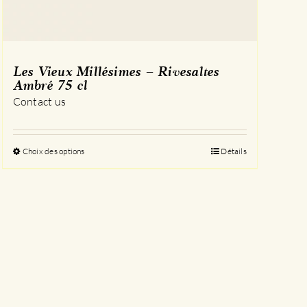
Les Vieux Millésimes – Rivesaltes
Ambré 75 cl
Contact us
Choix des options
Ce
Détails
produit
a
plusieurs
variations.
Les
options
peuvent
être
choisies