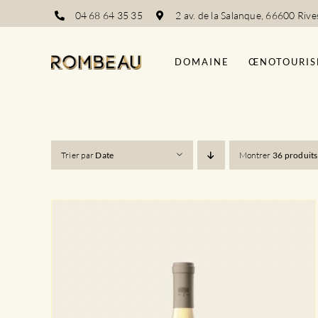
Passer
04 68 64 35 35
2 av. de la Salanque, 66600 Rive
au
contenu
DOMAINE
ŒNOTOURIS
Trier par
Date
Montrer
36 produits