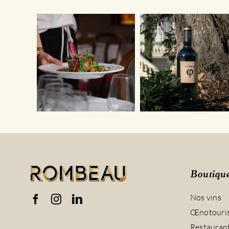
Boutiqu
Nos vins
Œnotouri
Restauran