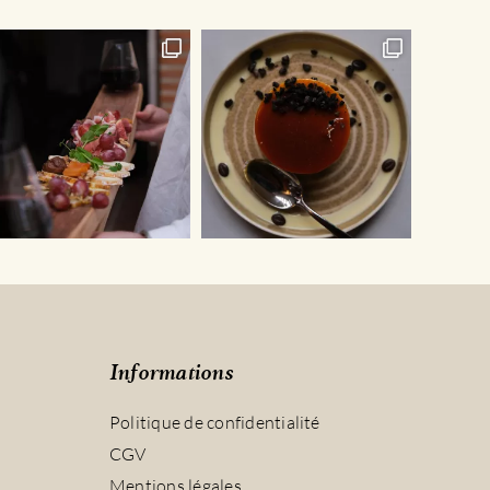
sur
la
page
du
produit
Informations
Politique de confidentialité
CGV
Mentions légales