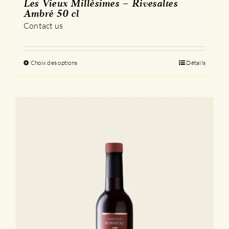
Les Vieux Millésimes – Rivesaltes
Ambré 50 cl
Contact us
Choix des options
Ce
Détails
produit
a
plusieurs
variations.
Les
options
peuvent
être
choisies
sur
la
page
du