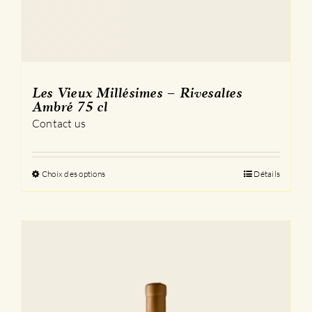
Les Vieux Millésimes – Rivesaltes
Ambré 75 cl
Contact us
Choix des options
Ce
Détails
produit
a
plusieurs
variations.
Les
options
peuvent
être