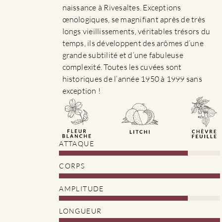
la
naissance à Rivesaltes. Exceptions
page
œnologiques, se magnifiant après de très
du
longs vieillissements, véritables trésors du
produit
temps, ils développent des arômes d’une
grande subtilité et d’une fabuleuse
complexité. Toutes les cuvées sont
historiques de l’année 1950 à 1999 sans
exception !
ATTAQUE
CORPS
AMPLITUDE
LONGUEUR