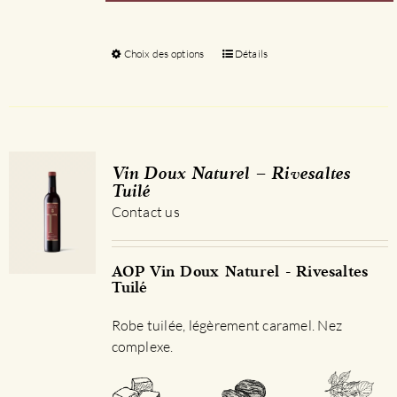
Choix des options
Ce
Détails
produit
a
plusieurs
variations.
Les
Vin Doux Naturel – Rivesaltes
options
Tuilé
peuvent
Contact us
être
choisies
sur
AOP Vin Doux Naturel - Rivesaltes
Tuilé
la
page
Robe tuilée, légèrement caramel. Nez
du
complexe.
produit