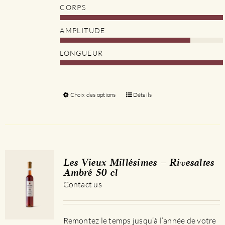
CORPS
AMPLITUDE
LONGUEUR
Choix des options
Ce
Détails
produit
a
plusieurs
variations.
Les
Les Vieux Millésimes – Rivesaltes
options
Ambré 50 cl
peuvent
Contact us
être
choisies
sur
Remontez le temps jusqu’à l’année de votre