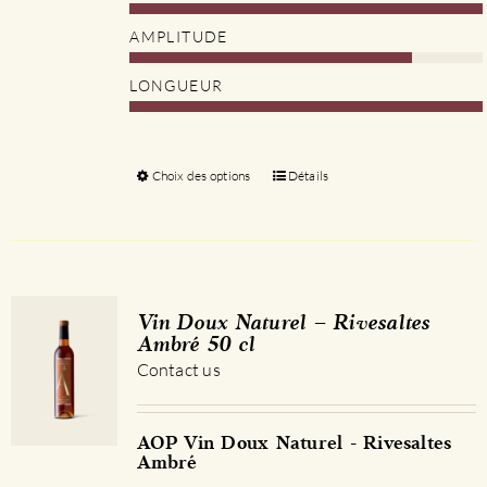
AMPLITUDE
LONGUEUR
Choix des options
Ce
Détails
produit
a
plusieurs
variations.
Les
Vin Doux Naturel – Rivesaltes
options
Ambré 50 cl
peuvent
Contact us
être
choisies
sur
AOP Vin Doux Naturel - Rivesaltes
Ambré
la