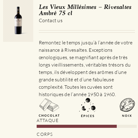
Les
Les Vieux Millésimes – Rivesaltes
options
Ambré 75 cl
peuvent
Contact us
être
choisies
sur
Remontez le temps jusqu’à l’année de votre
la
naissance à Rivesaltes. Exceptions
page
œnologiques, se magnifiant après de très
du
longs vieillissements, véritables trésors du
produit
temps, ils développent des arômes d’une
grande subtilité et d’une fabuleuse
complexité. Toutes les cuvées sont
historiques de l’année 1950 à 1960.
ATTAQUE
CORPS