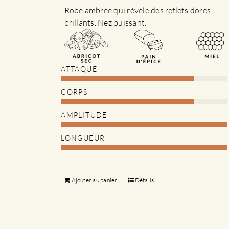
page
Robe ambrée qui révèle des reflets dorés
du
brillants. Nez puissant.
produit
ATTAQUE
CORPS
AMPLITUDE
LONGUEUR
Ajouter au panier
Détails