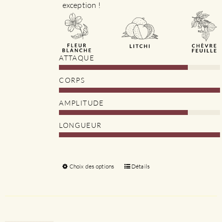
exception !
ATTAQUE
CORPS
AMPLITUDE
LONGUEUR
Choix des options
Ce
Détails
produit
a
plusieurs
variations.