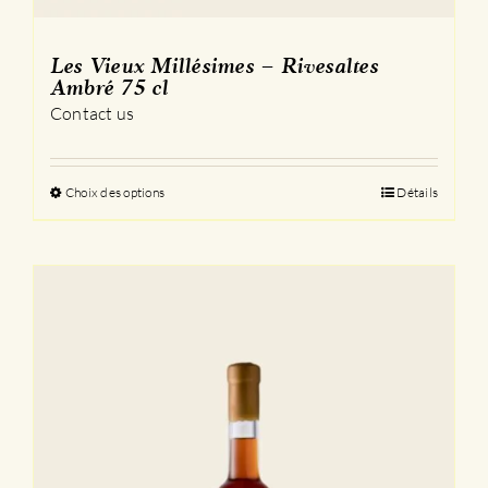
Les Vieux Millésimes – Rivesaltes
Ambré 75 cl
Contact us
Choix des options
Ce
Détails
produit
a
plusieurs
variations.
Les
options
peuvent
être
choisies
sur
la