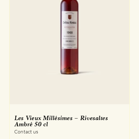
page
du
produit
Les Vieux Millésimes – Rivesaltes
Ambré 50 cl
Contact us