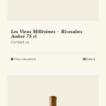
Les Vieux Millésimes – Rivesaltes
Ambré 75 cl
Contact us
Choix des options
Ce
Détails
produit
a
plusieurs
variations.
Les
options
peuvent
être