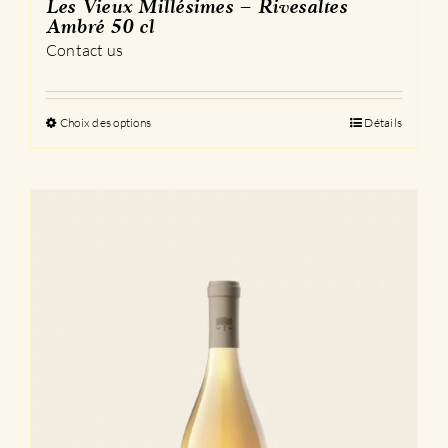
Les Vieux Millésimes – Rivesaltes
Ambré 50 cl
Contact us
Choix des options
Ce
Détails
produit
a
plusieurs
variations.
Les
options
peuvent
être
choisies
sur
la
page
du