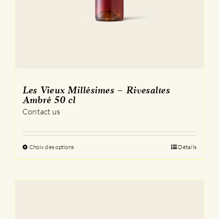
Les Vieux Millésimes – Rivesaltes
Ambré 50 cl
Contact us
Choix des options
Ce
Détails
produit
a
plusieurs
variations.
Les
options