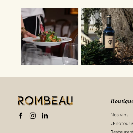
Boutiqu
Nos vins
Œnotouri
Restauran