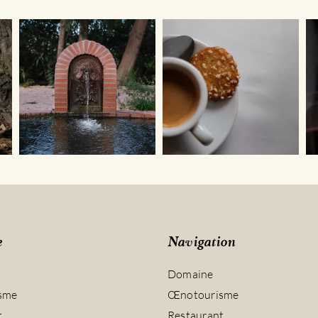
e
Navigation
Domaine
sme
Œnotourisme
t
Restaurant