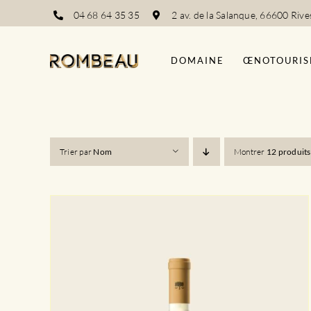
Passer
04 68 64 35 35
2 av. de la Salanque, 66600 Rive
au
contenu
DOMAINE
ŒNOTOURIS
Trier par
Nom
Montrer
12 produits