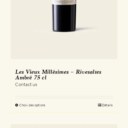
Les Vieux Millésimes – Rivesaltes
Ambré 75 cl
Contact us
Choix des options
Ce
Détails
produit
a
plusieurs