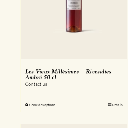
Les Vieux Millésimes – Rivesaltes
Ambré 50 cl
Contact us
Choix des options
Ce
Détails
produit
a
plusieurs