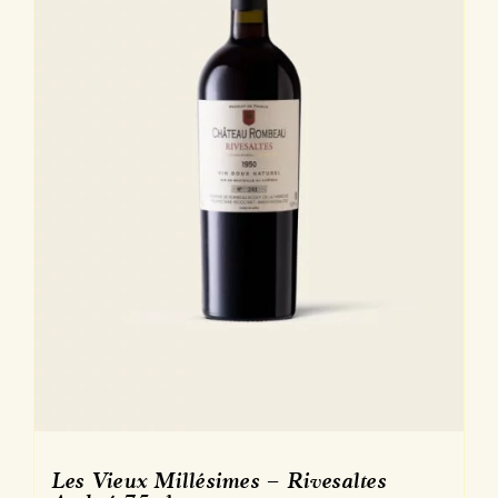
sur
la
page
du
produit
Les Vieux Millésimes – Rivesaltes