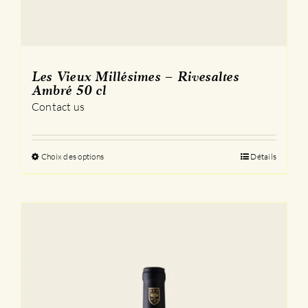
Les Vieux Millésimes – Rivesaltes
Ambré 50 cl
Contact us
Choix des options
Ce
Détails
produit
a
plusieurs
variations.
Les
options
peuvent
être
choisies