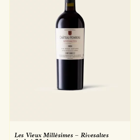
sur
la
page
du
produit
Les Vieux Millésimes – Rivesaltes