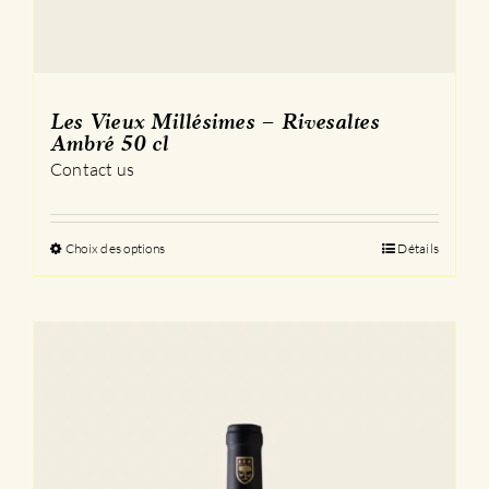
Les Vieux Millésimes – Rivesaltes
Ambré 50 cl
Contact us
Choix des options
Ce
Détails
produit
a
plusieurs
variations.
Les
options
peuvent
être
choisies