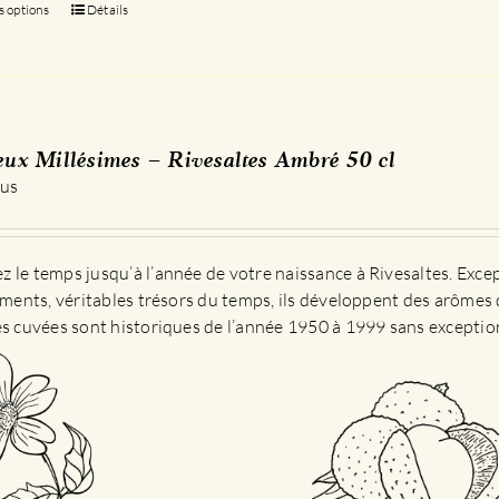
s options
Ce
Détails
produit
a
plusieurs
variations.
Les
eux Millésimes – Rivesaltes Ambré 50 cl
options
 us
peuvent
être
choisies
 le temps jusqu’à l’année de votre naissance à Rivesaltes. Exce
sur
sements, véritables trésors du temps, ils développent des arômes 
la
es cuvées sont historiques de l’année 1950 à 1999 sans exceptio
page
du
produit