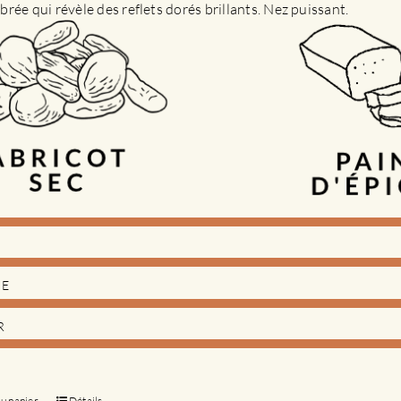
rée qui révèle des reflets dorés brillants. Nez puissant.
DE
R
au panier
Détails