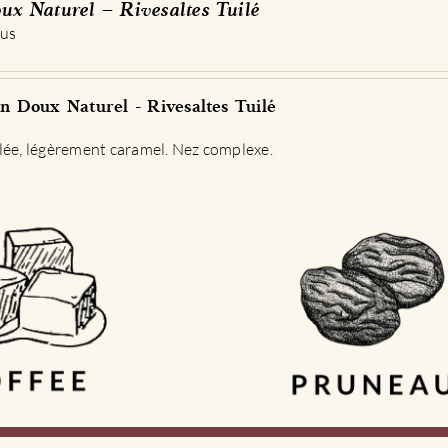
ux Naturel – Rivesaltes Tuilé
options
 us
peuvent
être
choisies
 Doux Naturel - Rivesaltes Tuilé
sur
la
lée, légèrement caramel. Nez complexe.
page
du
produit