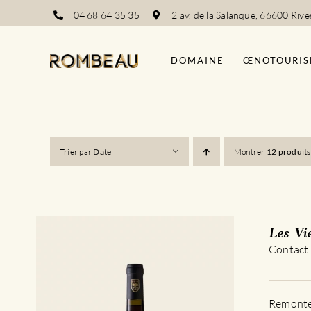
Passer
04 68 64 35 35
2 av. de la Salanque, 66600 Rive
au
contenu
DOMAINE
ŒNOTOURIS
Trier par
Date
Montrer
12 produits
Les Vi
Contact
Remontez