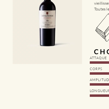
vieillis
Toutes l
ATTAQUE
CORPS
AMPLITU
LONGUEU