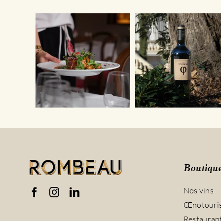
Boutiqu
Nos vins
Œnotouri
Restauran