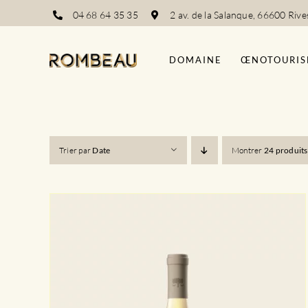
Passer
04 68 64 35 35
2 av. de la Salanque, 66600 Rive
au
contenu
DOMAINE
ŒNOTOURIS
Trier par
Date
Montrer
24 produits