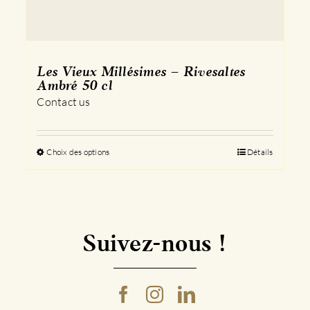
Les Vieux Millésimes – Rivesaltes
Ambré 50 cl
Contact us
Choix des options
Ce
Détails
produit
a
plusieurs
variations.
Les
Suivez-nous !
options
peuvent
être
choisies