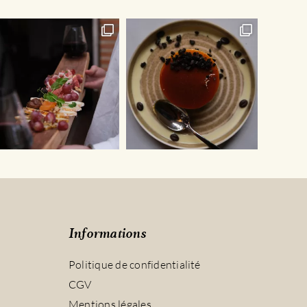
sur
la
page
du
produit
Informations
Politique de confidentialité
CGV
Mentions légales