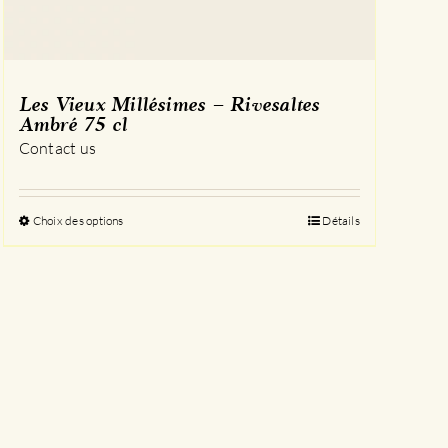
Les Vieux Millésimes – Rivesaltes
Ambré 75 cl
Contact us
Choix des options
Ce
Détails
produit
a
plusieurs
variations.
Les
options
peuvent
être
choisies