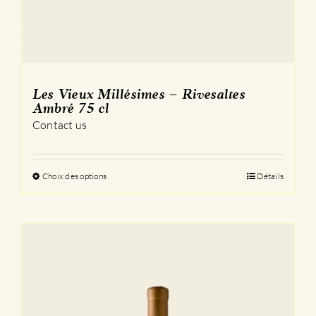
Les Vieux Millésimes – Rivesaltes
Ambré 75 cl
Contact us
Choix des options
Ce
Détails
produit
a
plusieurs
variations.
Les
options
peuvent
être