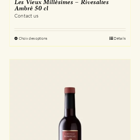
Les Vieux Millésimes – Rivesaltes
Ambré 50 cl
Contact us
Choix des options
Ce
Détails
produit
a
plusieurs
variations.
Les
options
peuvent
être
choisies
sur
la
page
du