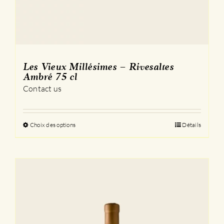
Les Vieux Millésimes – Rivesaltes
Ambré 75 cl
Contact us
Choix des options
Ce
Détails
produit
a
plusieurs
variations.
Les
options
peuvent
être