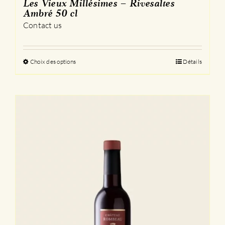
Les Vieux Millésimes – Rivesaltes
Ambré 50 cl
Contact us
Choix des options
Ce
Détails
produit
a
plusieurs
variations.
Les
options
peuvent
être
choisies
sur
la
page
du