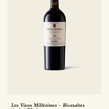
sur
la
page
du
produit
Les Vieux Millésimes – Rivesaltes