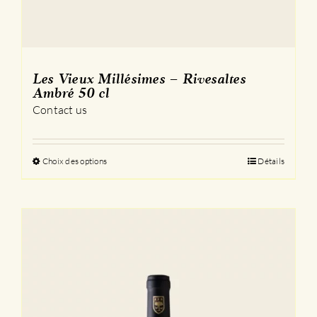
Les Vieux Millésimes – Rivesaltes
Ambré 50 cl
Contact us
Choix des options
Ce
Détails
produit
a
plusieurs
variations.
Les
options
peuvent
être
choisies