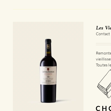
Les Vi
Contact
Remontez
vieillis
Toutes l