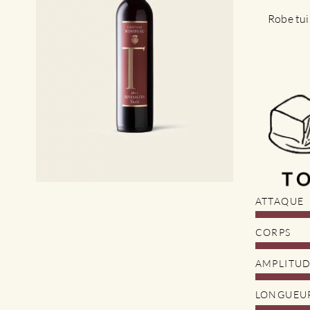
Robe tui
ATTAQUE
CORPS
AMPLITU
LONGUEU