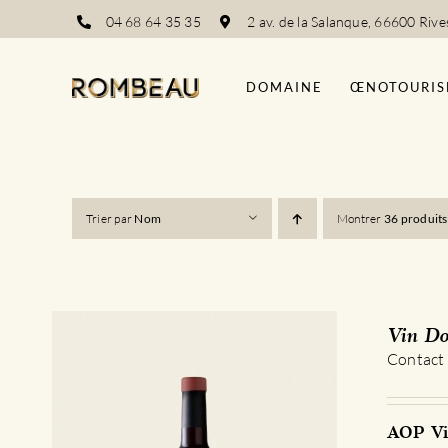
Passer
04 68 64 35 35
2 av. de la Salanque, 66600 Rive
au
contenu
DOMAINE
ŒNOTOURIS
Trier par
Nom
Montrer
36 produits
Vin Do
Contact
AOP Vin