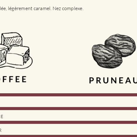
lée, légèrement caramel. Nez complexe.
DE
R