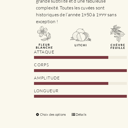
grande subtilité et d’une fabuleuse
complexité. Toutes les cuvées sont
historiques de l’année 1950 à 1999 sans
exception !
ATTAQUE
CORPS
AMPLITUDE
LONGUEUR
Choix des options
Ce
Détails
produit