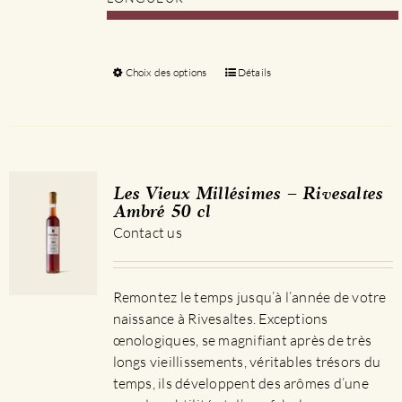
Choix des options
Ce
Détails
produit
a
plusieurs
variations.
Les
Les Vieux Millésimes – Rivesaltes
options
Ambré 50 cl
peuvent
Contact us
être
choisies
sur
Remontez le temps jusqu’à l’année de votre
la
naissance à Rivesaltes. Exceptions
page
œnologiques, se magnifiant après de très
du
longs vieillissements, véritables trésors du
produit
temps, ils développent des arômes d’une