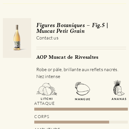
a
plusieurs
variations.
Les
Figures Botaniques – Fig.5 |
options
Muscat Petit Grain
peuvent
Contact us
être
choisies
sur
AOP Muscat de Rivesaltes
la
Robe or pâle, brillante aux reflets nacrés.
page
Nez intense
du
produit
ATTAQUE
CORPS