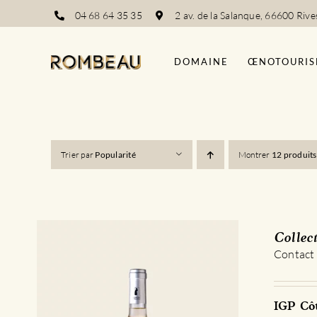
Passer
04 68 64 35 35
2 av. de la Salanque, 66600 Rive
au
contenu
DOMAINE
ŒNOTOURIS
Trier par
Popularité
Montrer
12 produits
Collec
Contact
IGP Côt