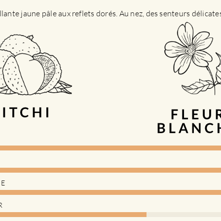
llante jaune pâle aux reflets dorés. Au nez, des senteurs délicat
DE
R