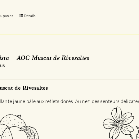
au panier
Détails
sta – AOC Muscat de Rivesaltes
 us
scat de Rivesaltes
llante jaune pâle aux reflets dorés. Au nez, des senteurs délicat