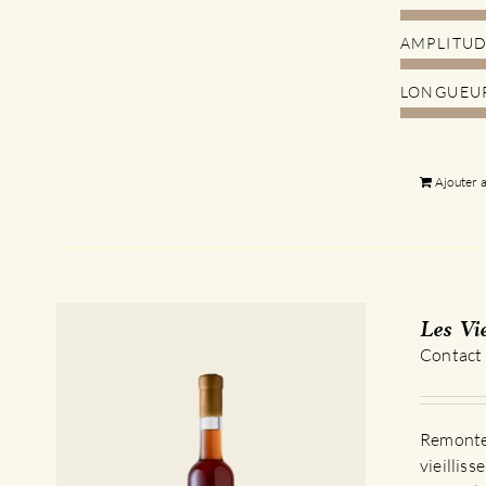
AMPLITU
LONGUEU
Ajouter 
Les Vi
Contact
Remontez
vieillis