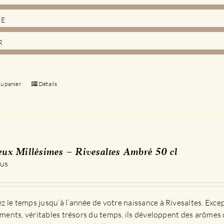
DE
R
au panier
Détails
eux Millésimes – Rivesaltes Ambré 50 cl
 us
 le temps jusqu’à l’année de votre naissance à Rivesaltes. Exce
sements, véritables trésors du temps, ils développent des arômes 