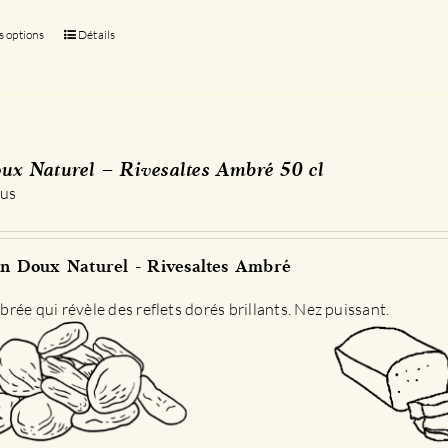
s options
Ce
Détails
produit
a
plusieurs
variations.
Les
ux Naturel – Rivesaltes Ambré 50 cl
options
 us
peuvent
être
choisies
n Doux Naturel - Rivesaltes Ambré
sur
la
rée qui révèle des reflets dorés brillants. Nez puissant.
page
du
produit