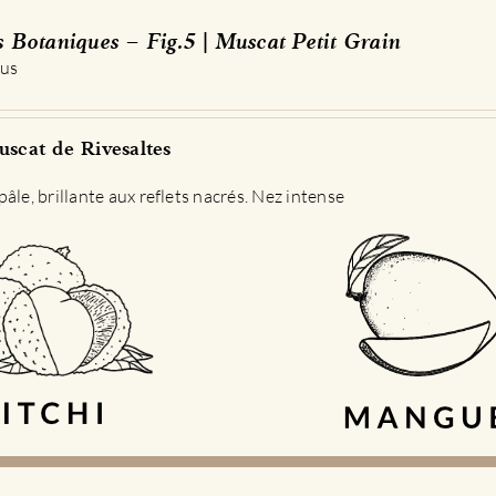
s Botaniques – Fig.5 | Muscat Petit Grain
 us
scat de Rivesaltes
âle, brillante aux reflets nacrés. Nez intense