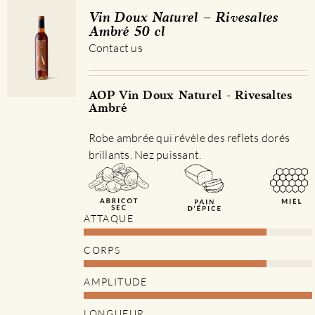
Les
Vin Doux Naturel – Rivesaltes
options
Ambré 50 cl
peuvent
Contact us
être
choisies
sur
AOP Vin Doux Naturel - Rivesaltes
Ambré
la
page
Robe ambrée qui révèle des reflets dorés
du
brillants. Nez puissant.
produit
ATTAQUE
CORPS
AMPLITUDE
LONGUEUR