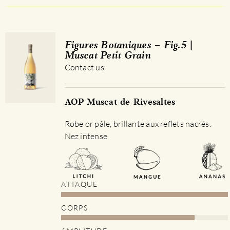
a
plusieurs
variations.
Les
Figures Botaniques – Fig.5 |
options
Muscat Petit Grain
peuvent
Contact us
être
choisies
sur
AOP Muscat de Rivesaltes
la
Robe or pâle, brillante aux reflets nacrés.
page
Nez intense
du
produit
ATTAQUE
CORPS