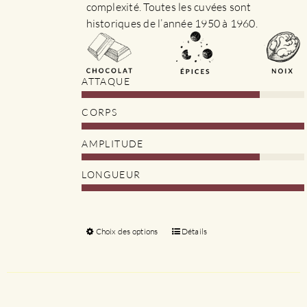
complexité. Toutes les cuvées sont
historiques de l’année 1950 à 1960.
ATTAQUE
CORPS
AMPLITUDE
LONGUEUR
Choix des options
Ce
Détails
produit
a
plusieurs
variations.