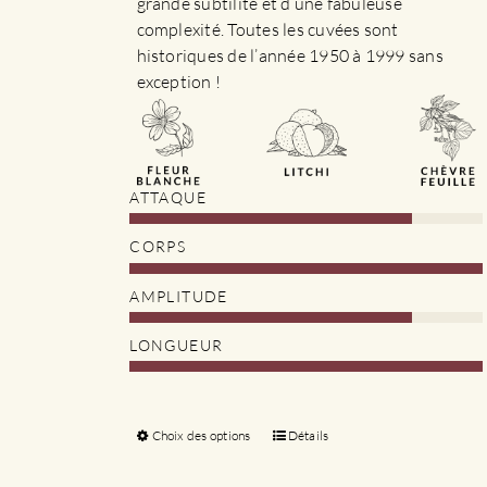
grande subtilité et d’une fabuleuse
complexité. Toutes les cuvées sont
historiques de l’année 1950 à 1999 sans
exception !
ATTAQUE
CORPS
AMPLITUDE
LONGUEUR
Choix des options
Ce
Détails
produit