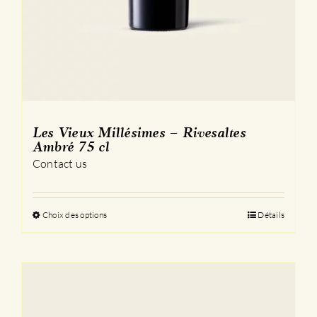
Les Vieux Millésimes – Rivesaltes
Ambré 75 cl
Contact us
Choix des options
Ce
Détails
produit
a
plusieurs
variations.
Les