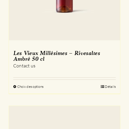
Les Vieux Millésimes – Rivesaltes
Ambré 50 cl
Contact us
Choix des options
Ce
Détails
produit
a
plusieurs
variations.
Les
options