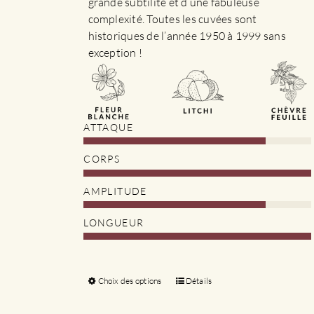
grande subtilité et d’une fabuleuse
complexité. Toutes les cuvées sont
historiques de l’année 1950 à 1999 sans
exception !
ATTAQUE
CORPS
AMPLITUDE
LONGUEUR
Choix des options
Ce
Détails
produit