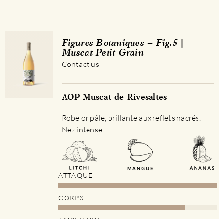
a
plusieurs
variations.
Les
Figures Botaniques – Fig.5 |
options
Muscat Petit Grain
peuvent
Contact us
être
choisies
sur
AOP Muscat de Rivesaltes
la
Robe or pâle, brillante aux reflets nacrés.
page
Nez intense
du
produit
ATTAQUE
CORPS