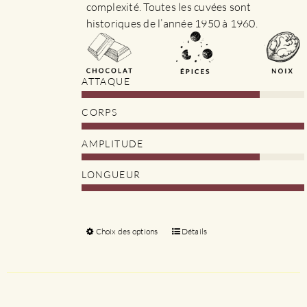
complexité. Toutes les cuvées sont
historiques de l’année 1950 à 1960.
ATTAQUE
CORPS
AMPLITUDE
LONGUEUR
Choix des options
Ce
Détails
produit
a
plusieurs
variations.