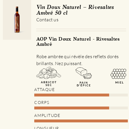
Les
Vin Doux Naturel – Rivesaltes
options
Ambré 50 cl
peuvent
Contact us
être
choisies
sur
AOP Vin Doux Naturel - Rivesaltes
Ambré
la
page
Robe ambrée qui révèle des reflets dorés
du
brillants. Nez puissant.
produit
ATTAQUE
CORPS
AMPLITUDE
LONGUEUR