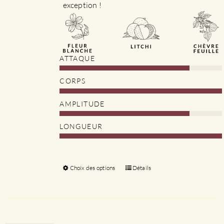
exception !
ATTAQUE
CORPS
AMPLITUDE
LONGUEUR
Choix des options
Ce
Détails
produit
a
plusieurs
variations.