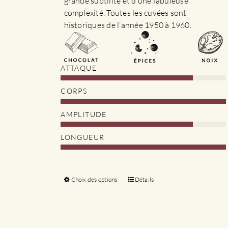
grande subtilité et d’une fabuleuse
complexité. Toutes les cuvées sont
historiques de l’année 1950 à 1960.
ATTAQUE
CORPS
AMPLITUDE
LONGUEUR
Choix des options
Ce
Détails
produit
a
plusieurs