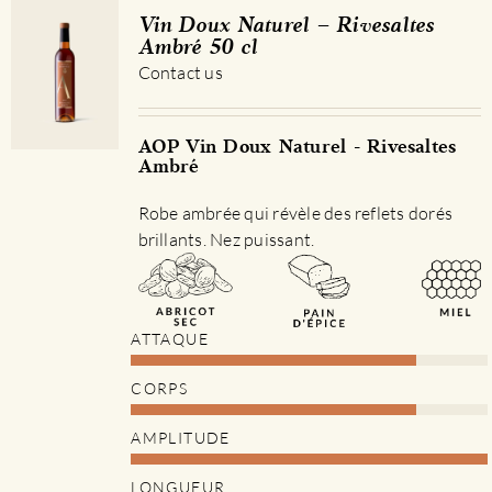
Les
Vin Doux Naturel – Rivesaltes
options
Ambré 50 cl
peuvent
Contact us
être
choisies
sur
AOP Vin Doux Naturel - Rivesaltes
Ambré
la
page
Robe ambrée qui révèle des reflets dorés
du
brillants. Nez puissant.
produit
ATTAQUE
CORPS
AMPLITUDE
LONGUEUR