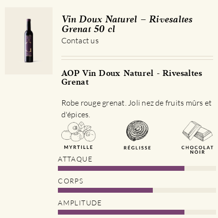
variations.
Les
Vin Doux Naturel – Rivesaltes
options
Grenat 50 cl
peuvent
Contact us
être
choisies
sur
AOP Vin Doux Naturel - Rivesaltes
Grenat
la
page
Robe rouge grenat. Joli nez de fruits mûrs et
du
d'épices.
produit
ATTAQUE
CORPS
AMPLITUDE