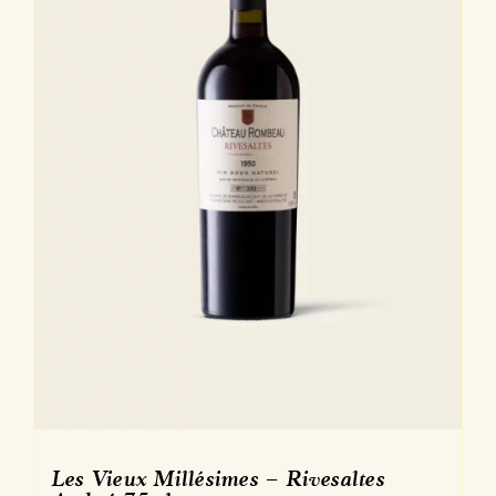
sur
la
page
du
produit
Les Vieux Millésimes – Rivesaltes