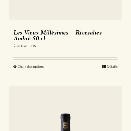
Les Vieux Millésimes – Rivesaltes
Ambré 50 cl
Contact us
Choix des options
Ce
Détails
produit
a
plusieurs
variations.
Les
options
peuvent
être
choisies