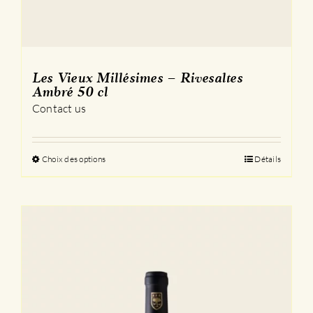
Les Vieux Millésimes – Rivesaltes
Ambré 50 cl
Contact us
Choix des options
Ce
Détails
produit
a
plusieurs
variations.
Les
options
peuvent
être
choisies