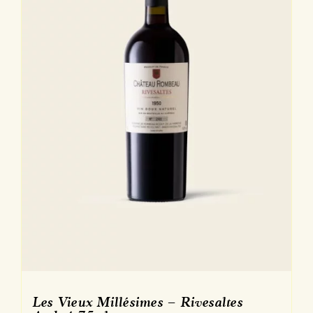
sur
la
page
du
produit
Les Vieux Millésimes – Rivesaltes