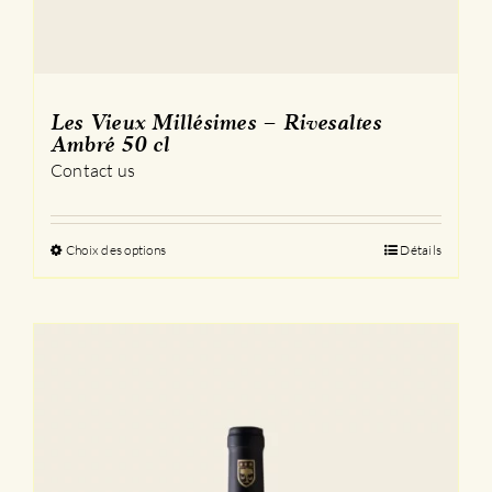
Les Vieux Millésimes – Rivesaltes
Ambré 50 cl
Contact us
Choix des options
Ce
Détails
produit
a
plusieurs
variations.
Les
options
peuvent
être
choisies