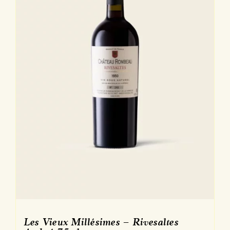
sur
la
page
du
produit
Les Vieux Millésimes – Rivesaltes