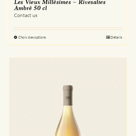
Les Vieux Millésimes – Rivesaltes
Ambré 50 cl
Contact us
Choix des options
Ce
Détails
produit
a
plusieurs
variations.
Les
options
peuvent
être
choisies
sur
la
page
du