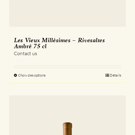
Les Vieux Millésimes – Rivesaltes
Ambré 75 cl
Contact us
Choix des options
Ce
Détails
produit
a
plusieurs
variations.
Les
options
peuvent
être