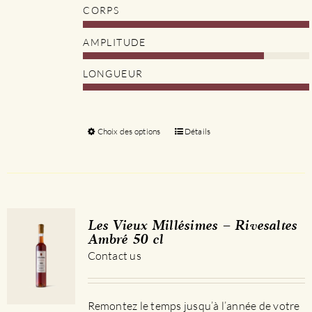
CORPS
AMPLITUDE
LONGUEUR
Choix des options
Ce
Détails
produit
a
plusieurs
variations.
Les
Les Vieux Millésimes – Rivesaltes
options
Ambré 50 cl
peuvent
Contact us
être
choisies
sur
Remontez le temps jusqu’à l’année de votre