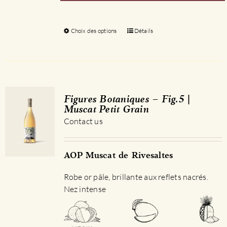
Choix des options
Ce
Détails
produit
a
plusieurs
variations.
Les
Figures Botaniques – Fig.5 |
options
Muscat Petit Grain
peuvent
Contact us
être
choisies
sur
AOP Muscat de Rivesaltes
la
Robe or pâle, brillante aux reflets nacrés.
page
Nez intense
du
produit