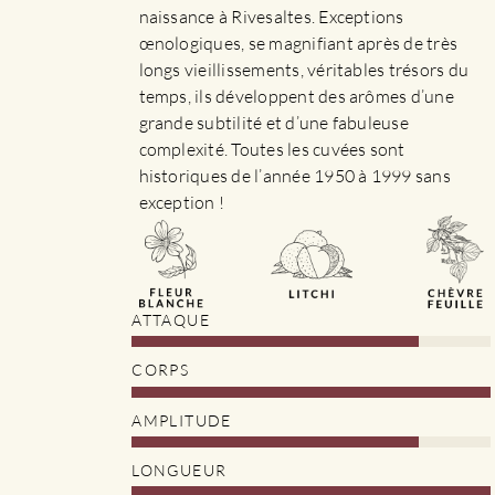
la
naissance à Rivesaltes. Exceptions
page
œnologiques, se magnifiant après de très
du
longs vieillissements, véritables trésors du
produit
temps, ils développent des arômes d’une
grande subtilité et d’une fabuleuse
complexité. Toutes les cuvées sont
historiques de l’année 1950 à 1999 sans
exception !
ATTAQUE
CORPS
AMPLITUDE
LONGUEUR