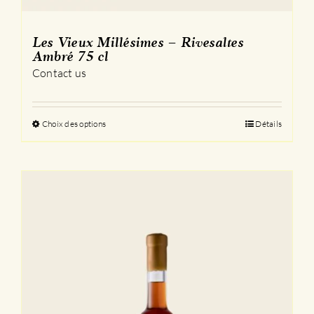
Les Vieux Millésimes – Rivesaltes
Ambré 75 cl
Contact us
Choix des options
Ce
Détails
produit
a
plusieurs
variations.
Les
options
peuvent
être
choisies
sur
la