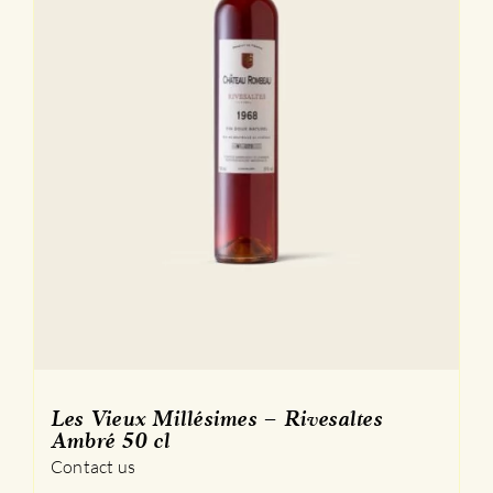
page
du
produit
Les Vieux Millésimes – Rivesaltes
Ambré 50 cl
Contact us