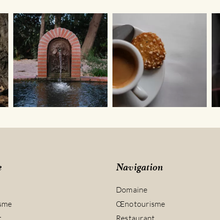
e
Navigation
Domaine
sme
Œnotourisme
t
Restaurant