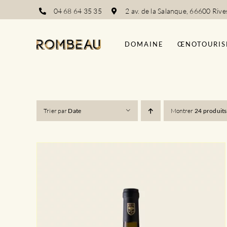
Passer
04 68 64 35 35
2 av. de la Salanque, 66600 Rive
au
contenu
DOMAINE
ŒNOTOURIS
Trier par
Date
Montrer
24 produits