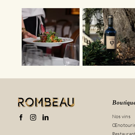
Boutiqu
Nos vins
Œnotouri
Restauran