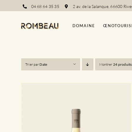
Passer
04 68 64 35 35
2 av. de la Salanque, 66600 Rive
au
contenu
DOMAINE
ŒNOTOURIS
Trier par
Date
Montrer
24 produits