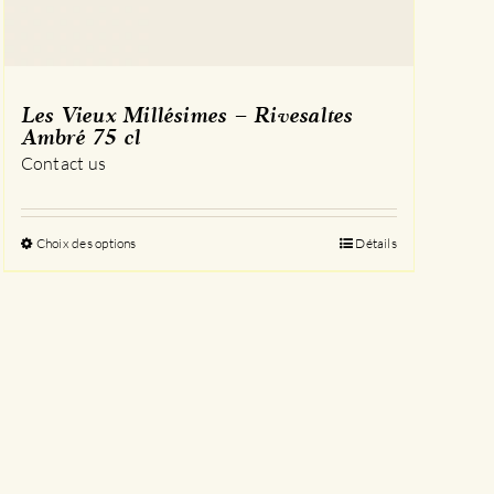
Les Vieux Millésimes – Rivesaltes
Ambré 75 cl
Contact us
Choix des options
Ce
Détails
produit
a
plusieurs
variations.
Les
options
peuvent
être
choisies