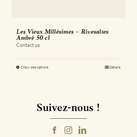
Les Vieux Millésimes – Rivesaltes
Ambré 50 cl
Contact us
Choix des options
Ce
Détails
produit
a
plusieurs
variations.
Les
Suivez-nous !
options
peuvent
être
choisies