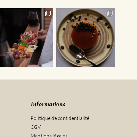
sur
la
page
du
produit
Informations
Politique de confidentialité
CGV
Mentions légales