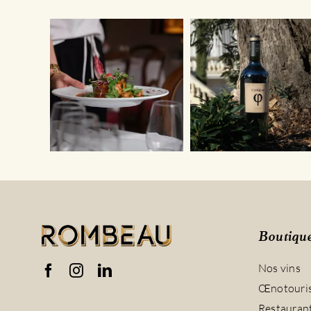
Boutiqu
Nos vins
Œnotouri
Restauran