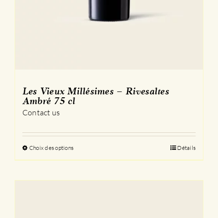
Les Vieux Millésimes – Rivesaltes
Ambré 75 cl
Contact us
Choix des options
Ce
Détails
produit
a
plusieurs
variations.
Les