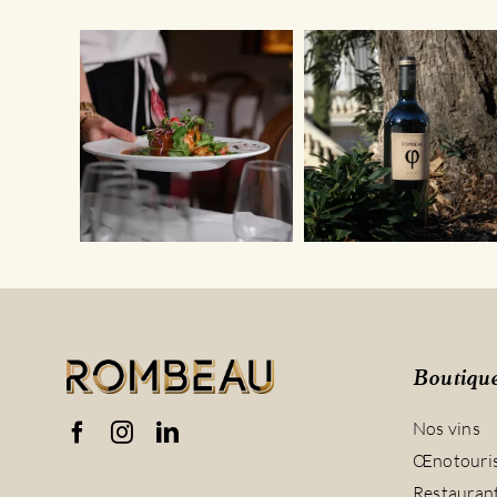
Boutiqu
Nos vins
Œnotouri
Restauran