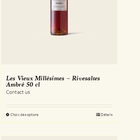
Les Vieux Millésimes – Rivesaltes
Ambré 50 cl
Contact us
Choix des options
Ce
Détails
produit
a
plusieurs