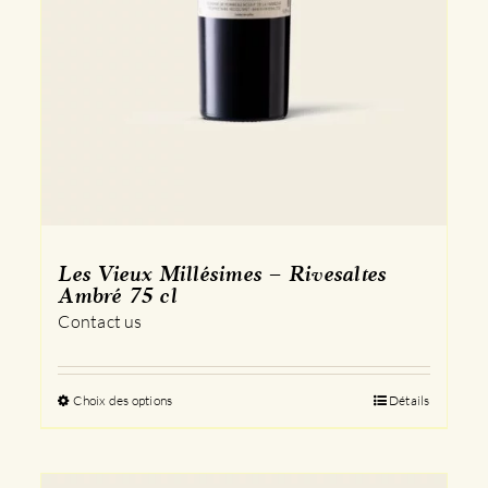
Les Vieux Millésimes – Rivesaltes
Ambré 75 cl
Contact us
Choix des options
Ce
Détails
produit
a
plusieurs