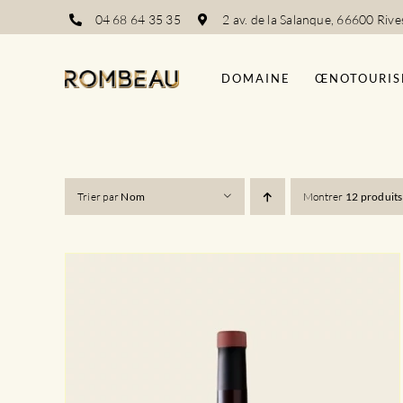
Passer
04 68 64 35 35
2 av. de la Salanque, 66600 Rive
au
contenu
DOMAINE
ŒNOTOURIS
Trier par
Nom
Montrer
12 produits