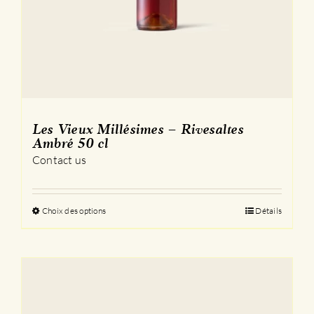
Les Vieux Millésimes – Rivesaltes
Ambré 50 cl
Contact us
Choix des options
Ce
Détails
produit
a
plusieurs
variations.
Les
options