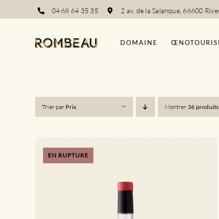
Passer
04 68 64 35 35
2 av. de la Salanque, 66600 Rive
au
contenu
DOMAINE
ŒNOTOURIS
Trier par
Prix
Montrer
36 produits
EN RUPTURE