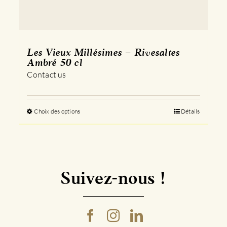
Les Vieux Millésimes – Rivesaltes
Ambré 50 cl
Contact us
Choix des options
Ce
Détails
produit
a
plusieurs
variations.
Les
Suivez-nous !
options
peuvent
être
choisies