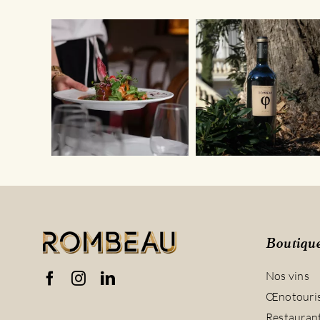
Boutiqu
Nos vins
Œnotouri
Restauran