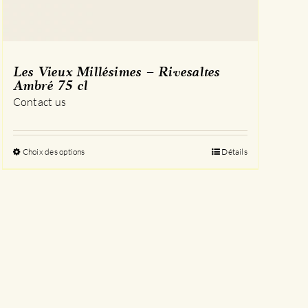
Les Vieux Millésimes – Rivesaltes
Ambré 75 cl
Contact us
Choix des options
Ce
Détails
produit
a
plusieurs
variations.
Les
options
peuvent
être
choisies