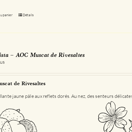
au panier
Détails
sta – AOC Muscat de Rivesaltes
 us
scat de Rivesaltes
llante jaune pâle aux reflets dorés. Au nez, des senteurs délicat