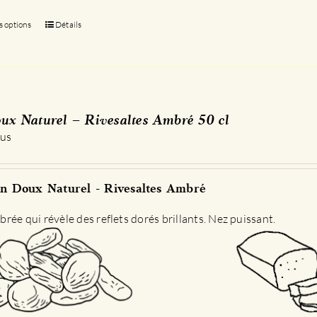
s options
Ce
Détails
produit
a
plusieurs
variations.
Les
ux Naturel – Rivesaltes Ambré 50 cl
options
 us
peuvent
être
choisies
n Doux Naturel - Rivesaltes Ambré
sur
la
rée qui révèle des reflets dorés brillants. Nez puissant.
page
du
produit