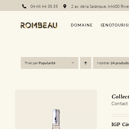
Passer
04 68 64 35 35
2 av. de la Salanque, 66600 Rive
au
contenu
DOMAINE
ŒNOTOURIS
Trier par
Popularité
Montrer
24 produits
Collec
Contact
IGP Côt