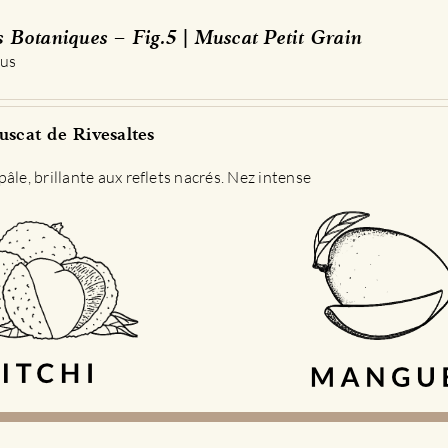
s Botaniques – Fig.5 | Muscat Petit Grain
 us
scat de Rivesaltes
âle, brillante aux reflets nacrés. Nez intense