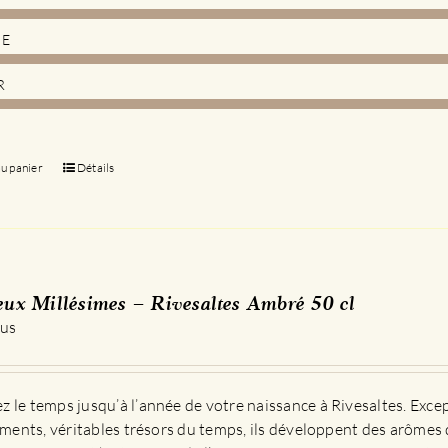
DE
R
au panier
Détails
eux Millésimes – Rivesaltes Ambré 50 cl
 us
 le temps jusqu’à l’année de votre naissance à Rivesaltes. Exce
sements, véritables trésors du temps, ils développent des arômes 