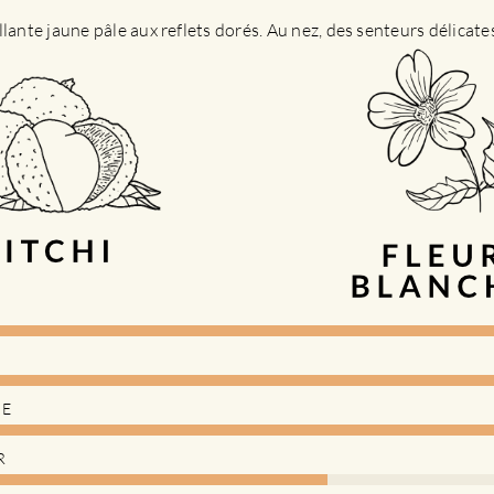
llante jaune pâle aux reflets dorés. Au nez, des senteurs délicat
DE
R