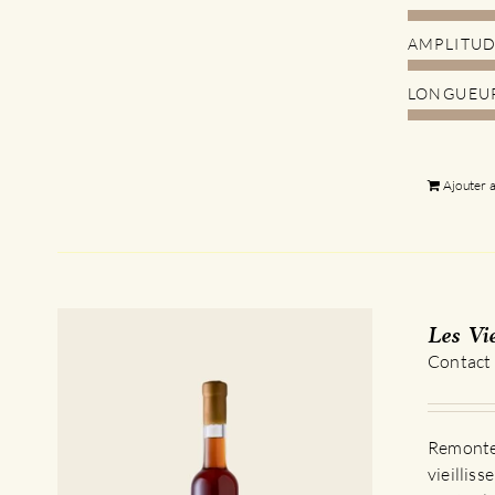
AMPLITU
LONGUEU
Ajouter 
Les Vi
Contact
Remontez
vieillis