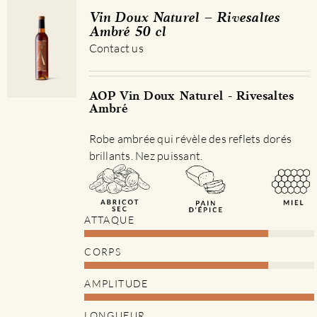
Les
Vin Doux Naturel – Rivesaltes
options
Ambré 50 cl
peuvent
Contact us
être
choisies
sur
AOP Vin Doux Naturel - Rivesaltes
Ambré
la
page
Robe ambrée qui révèle des reflets dorés
du
brillants. Nez puissant.
produit
ATTAQUE
CORPS
AMPLITUDE
LONGUEUR