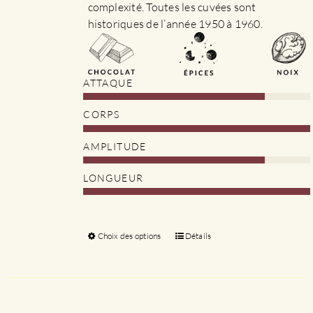
complexité. Toutes les cuvées sont
historiques de l’année 1950 à 1960.
ATTAQUE
CORPS
AMPLITUDE
LONGUEUR
Choix des options
Ce
Détails
produit
a
plusieurs
variations.