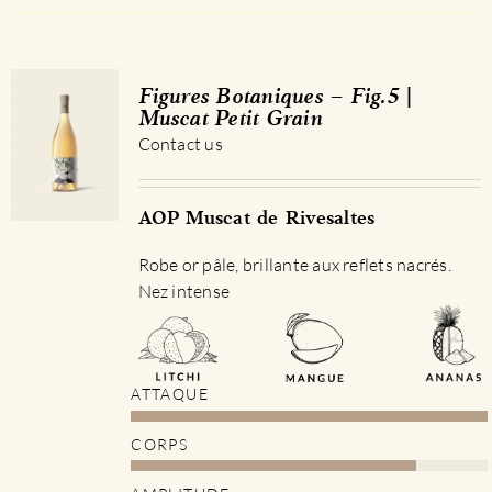
a
plusieurs
variations.
Les
Figures Botaniques – Fig.5 |
options
Muscat Petit Grain
peuvent
Contact us
être
choisies
sur
AOP Muscat de Rivesaltes
la
Robe or pâle, brillante aux reflets nacrés.
page
Nez intense
du
produit
ATTAQUE
CORPS