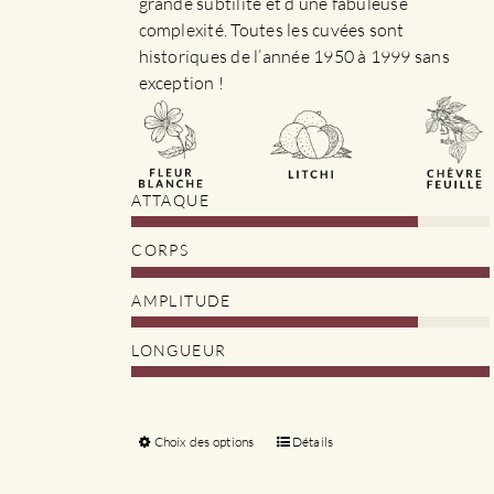
grande subtilité et d’une fabuleuse
complexité. Toutes les cuvées sont
historiques de l’année 1950 à 1999 sans
exception !
ATTAQUE
CORPS
AMPLITUDE
LONGUEUR
Choix des options
Ce
Détails
produit