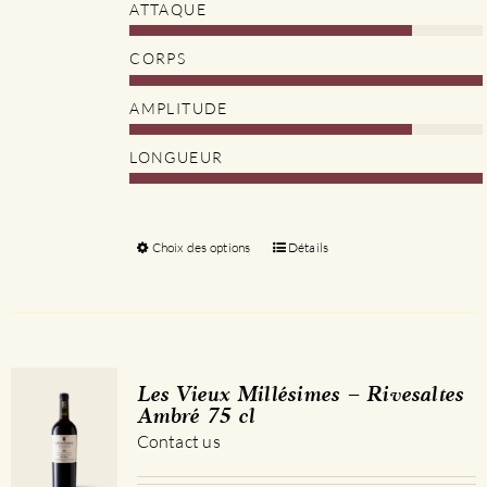
ATTAQUE
CORPS
AMPLITUDE
LONGUEUR
Choix des options
Ce
Détails
produit
a
plusieurs
variations.
Les
Les Vieux Millésimes – Rivesaltes
options
Ambré 75 cl
peuvent
Contact us
être
choisies