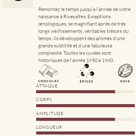
sur
Remontez le temps jusqu’à l’année de votre
la
naissance à Rivesaltes. Exceptions
page
œnologiques, se magnifiant après de très
du
longs vieillissements, véritables trésors du
produit
temps, ils développent des arômes d’une
grande subtilité et d’une fabuleuse
complexité. Toutes les cuvées sont
historiques de l’année 1950 à 1960.
ATTAQUE
CORPS
AMPLITUDE
LONGUEUR