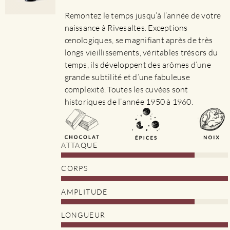
sur
Remontez le temps jusqu’à l’année de votre
la
naissance à Rivesaltes. Exceptions
page
œnologiques, se magnifiant après de très
du
longs vieillissements, véritables trésors du
produit
temps, ils développent des arômes d’une
grande subtilité et d’une fabuleuse
complexité. Toutes les cuvées sont
historiques de l’année 1950 à 1960.
ATTAQUE
CORPS
AMPLITUDE
LONGUEUR