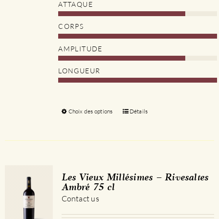
ATTAQUE
CORPS
AMPLITUDE
LONGUEUR
Choix des options
Ce
Détails
produit
a
plusieurs
variations.
Les
Les Vieux Millésimes – Rivesaltes
options
Ambré 75 cl
peuvent
Contact us
être
choisies