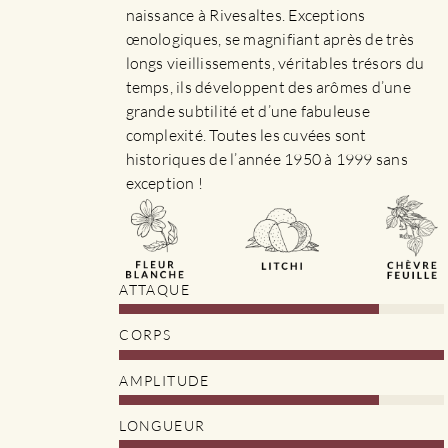
la
naissance à Rivesaltes. Exceptions
page
œnologiques, se magnifiant après de très
du
longs vieillissements, véritables trésors du
produit
temps, ils développent des arômes d’une
grande subtilité et d’une fabuleuse
complexité. Toutes les cuvées sont
historiques de l’année 1950 à 1999 sans
exception !
ATTAQUE
CORPS
AMPLITUDE
LONGUEUR