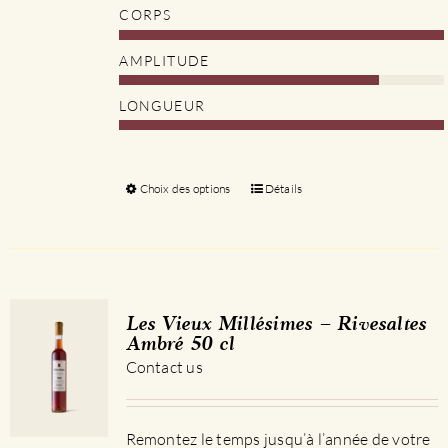
CORPS
AMPLITUDE
LONGUEUR
Choix des options
Ce
Détails
produit
a
plusieurs
variations.
Les
Les Vieux Millésimes – Rivesaltes
options
Ambré 50 cl
peuvent
Contact us
être
choisies
sur
Remontez le temps jusqu’à l’année de votre