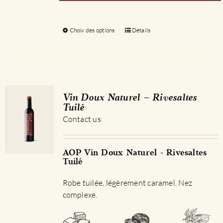
Choix des options
Ce
Détails
produit
a
plusieurs
variations.
Les
Vin Doux Naturel – Rivesaltes
options
Tuilé
peuvent
Contact us
être
choisies
sur
AOP Vin Doux Naturel - Rivesaltes
Tuilé
la
page
Robe tuilée, légèrement caramel. Nez
du
complexe.
produit