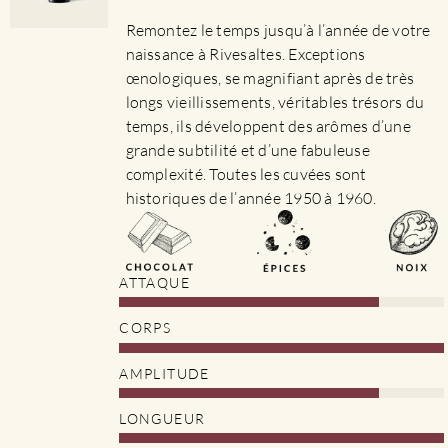
sur
Remontez le temps jusqu’à l’année de votre
la
naissance à Rivesaltes. Exceptions
page
œnologiques, se magnifiant après de très
du
longs vieillissements, véritables trésors du
produit
temps, ils développent des arômes d’une
grande subtilité et d’une fabuleuse
complexité. Toutes les cuvées sont
historiques de l’année 1950 à 1960.
ATTAQUE
CORPS
AMPLITUDE
LONGUEUR