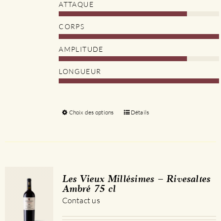
ATTAQUE
CORPS
AMPLITUDE
LONGUEUR
Choix des options
Ce
Détails
produit
a
plusieurs
variations.
Les
Les Vieux Millésimes – Rivesaltes
options
Ambré 75 cl
peuvent
Contact us
être
choisies