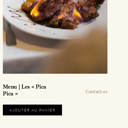
Menu | Les « Pica
Contact us
Pica »
Ce
AJOUTER AU PANIER
produit
a