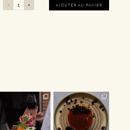
AJOUTER AU PANIER
quantité
de
Menu
|
Le
Menu
Nin's