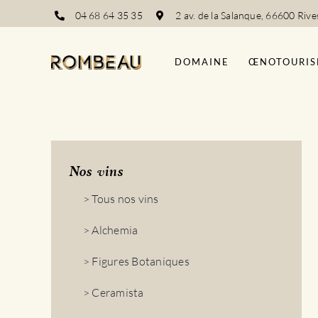
Passer
04 68 64 35 35
2 av. de la Salanque, 66600 Rive
au
contenu
DOMAINE
ŒNOTOURIS
Nos vins
> Tous nos vins
> Alchemia
> Figures Botaniques
> Ceramista