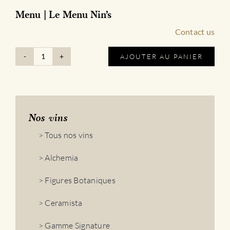
Menu | Le Menu Nin’s
Contact us
AJOUTER AU PANIER
quantité
de
Menu
|
Le
Menu
Nos vins
Nin's
> Tous nos vins
> Alchemia
> Figures Botaniques
> Ceramista
> Gamme Signature