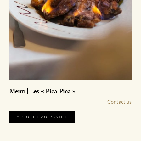
Menu | Les « Pica Pica »
Contact us
Ce
AJOUTER AU PANIER
produit
a
plusieurs