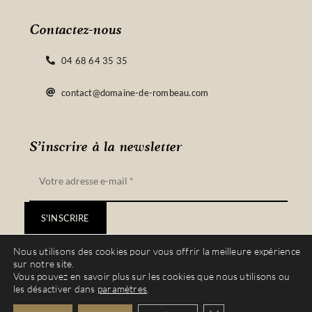
Contactez-nous
04 68 64 35 35
contact@domaine-de-rombeau.com
S’inscrire à la newsletter
S'INSCRIRE
Nous utilisons des cookies pour vous offrir la meilleure expérience
sur notre site.
Vous pouvez en savoir plus sur les cookies que nous utilisons ou
les désactiver dans
paramètres
.
© Copyright 2022 – 2023 | Site réalisé par
Vinyera
| Tous droits réservés |