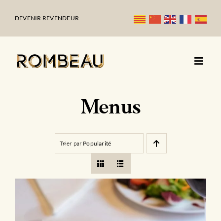
Passer
au
DEVENIR REVENDEUR
contenu
Menus
Trier par
Popularité