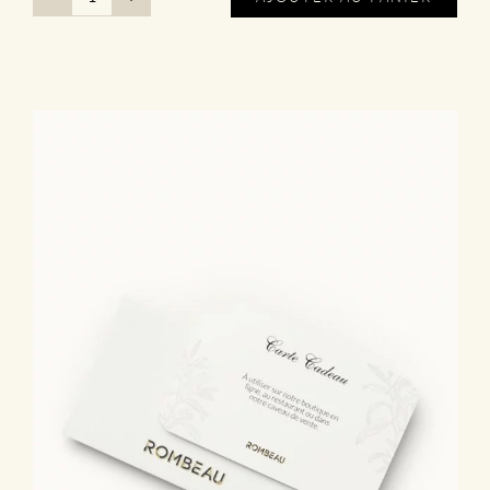
quantité
de
Menu
|
Les
Saveurs
Catalanes