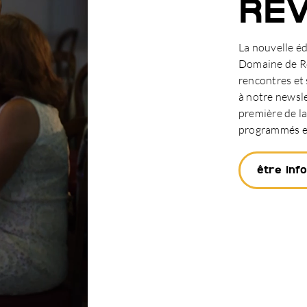
REV
La nouvelle éd
Domaine de Ro
rencontres et 
à notre newsle
première de la
programmés et
être inf